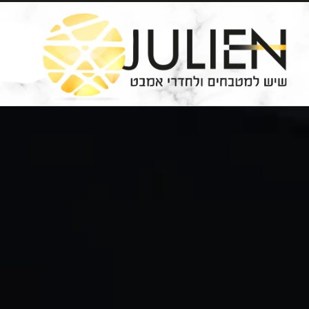
Ski
t
conten